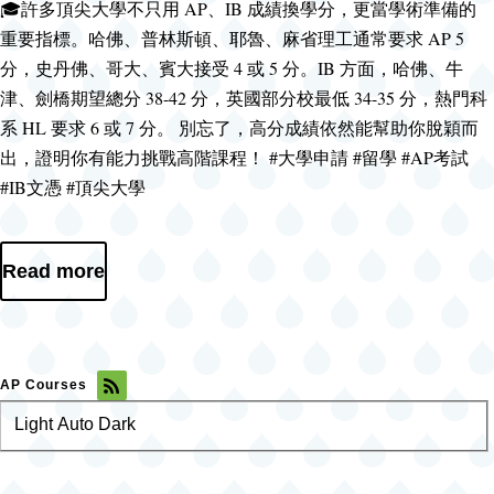
🎓許多頂尖大學不只用 AP、IB 成績換學分，更當學術準備的
重要指標。哈佛、普林斯頓、耶魯、麻省理工通常要求 AP 5
分，史丹佛、哥大、賓大接受 4 或 5 分。IB 方面，哈佛、牛
津、劍橋期望總分 38-42 分，英國部分校最低 34-35 分，熱門科
系 HL 要求 6 或 7 分。 別忘了，高分成績依然能幫助你脫穎而
出，證明你有能力挑戰高階課程！ #大學申請 #留學 #AP考試
#IB文憑 #頂尖大學
Read more
AP Courses
Light
Color
Auto
Dark
theme