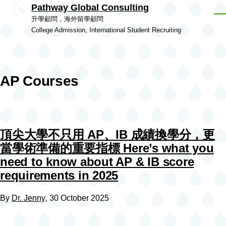
Pathway Global Consulting
Skip to main content
Men
升學顧問，海外留學顧問
College Admission, International Student Recruiting
AP Courses
頂尖大學不只用 AP、IB 成績換學分，更
當學術準備的重要指標 Here’s what you
need to know about AP & IB score
requirements in 2025
By
Dr. Jenny
, 30 October 2025