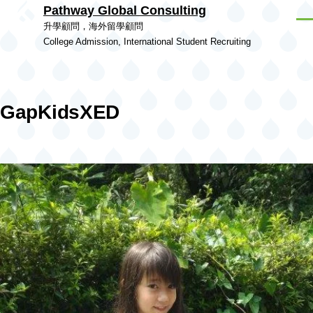
Pathway Global Consulting
Skip to main content
Men
升學顧問，海外留學顧問
College Admission, International Student Recruiting
GapKidsXED