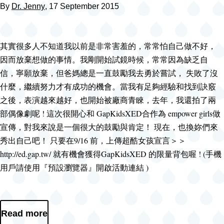
By
Dr. Jenny
, 17 September 2015
其實很多人不知道我以前是非常害羞的，常常怕自己做不好，
因而放棄想做的事情。我剛開始試鏡時候，常常因為缺乏自
信，寧願放棄，但爸媽總是一直鼓勵我去勇於嘗試， 失敗了沒
什麼，繼續努力才有成功的機會。當我有足夠經驗和找到訣竅
之後，表演越來越好，也開始被廠商青睞，去年，我還拍了兩
部偶像劇呢 ! 這次很開心和 GapKidsXED合作為 empower girls做
宣傳，對我來說是一個很大的鼓勵與肯定！ 現在，也換妳們來
秀出自己吧！ 只要在9/16 前，上傳超酷女孩宣言＞＞
http://ed.gap.tw/ 就有機會獲得GapKidsXED 的限量背包喔 ! (手機
用戶請使用『預設瀏覽器』開啟活動連結 )
Read more